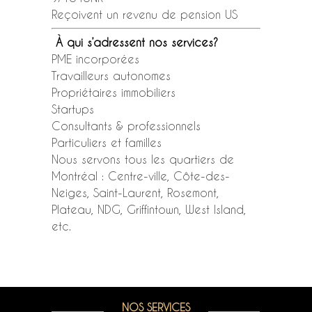
Reçoivent un revenu de pension US
À qui s’adressent nos services?
PME incorporées
Travailleurs autonomes
Propriétaires immobiliers
Startups
Consultants & professionnels
Particuliers et familles
Nous servons tous les quartiers de
Montréal : Centre-ville, Côte-des-
Neiges, Saint-Laurent, Rosemont,
Plateau, NDG, Griffintown, West Island,
etc.
NOS SERVICES